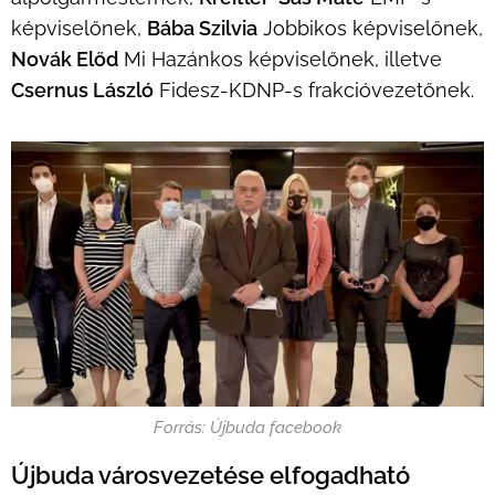
képviselőnek,
Bába Szilvia
Jobbikos képviselőnek,
Novák Előd
Mi Hazánkos képviselőnek, illetve
Csernus László
Fidesz-KDNP-s frakcióvezetőnek.
Forrás: Újbuda facebook
Újbuda városvezetése elfogadható