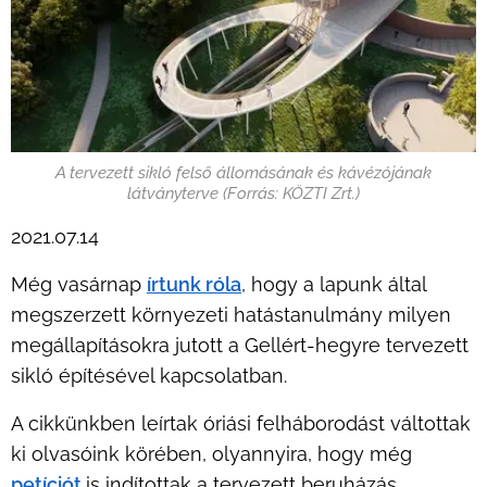
A tervezett sikló felső állomásának és kávézójának
látványterve (Forrás: KÖZTI Zrt.)
2021.07.14
M
ég vasárnap
írtunk róla
, hogy a lapunk által
megszerzett környezeti hatástanulmány milyen
megállapításokra jutott a Gellért-hegyre tervezett
sikló építésével kapcsolatban.
A cikkünkben leírtak óriási felháborodást váltottak
ki olvasóink körében, olyannyira, hogy még
petíciót
is indítottak a tervezett beruházás