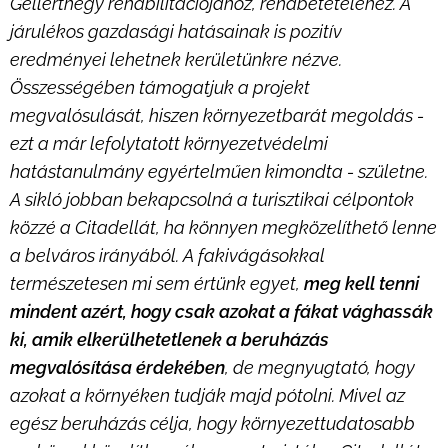
Gellérthegy rehabilitációjához, rendbetételéhez. A
járulékos gazdasági hatásainak is pozitív
eredményei lehetnek kerületünkre nézve.
Összességében támogatjuk a projekt
megvalósulását, hiszen környezetbarát megoldás -
ezt a már lefolytatott környezetvédelmi
hatástanulmány egyértelműen kimondta - születne.
A sikló jobban bekapcsolná a turisztikai célpontok
közzé a Citadellát, ha könnyen megközelíthető lenne
a belváros irányából. A fakivágásokkal
természetesen mi sem értünk egyet,
meg kell tenni
mindent azért, hogy csak azokat a fákat vághassák
ki, amik elkerülhetetlenek a beruházás
megvalósítása érdekében
, de megnyugtató, hogy
azokat a környéken tudják majd pótolni. Mivel az
egész beruházás célja, hogy környezettudatosabb