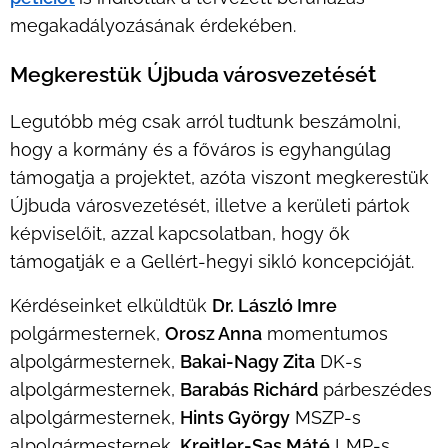
megakadályozásának érdekében.
t
Megkerestük Újbuda városvezetésé
Legutóbb még csak arról tudtunk beszámolni,
hogy a kormány és a főváros is egyhangúlag
támogatja a projektet, azóta viszont megkerestük
Újbuda városvezetését, illetve a kerületi pártok
képviselőit, azzal kapcsolatban, hogy ők
támogatják e a Gellért-hegyi sikló koncepcióját.
Kérdéseinket elküldtük
Dr. László Imre
polgármesternek,
Orosz Anna
momentumos
alpolgármesternek,
Bakai-Nagy Zita
DK-s
alpolgármesternek,
Barabás Richárd
párbeszédes
alpolgármesternek,
Hints György
MSZP-s
alpolgármesternek,
Kreitler-Sas Máté
LMP-s