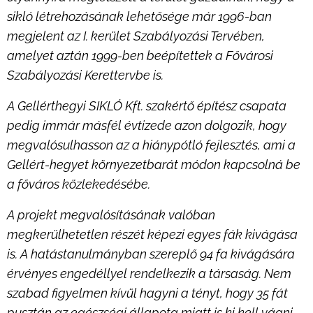
sikló létrehozásának lehetősége már 1996-ban
megjelent az I. kerület Szabályozási Tervében,
amelyet aztán 1999-ben beépítettek a Fővárosi
Szabályozási Kerettervbe is.
A Gellérthegyi SIKLÓ Kft. szakértő építész csapata
pedig immár másfél évtizede azon dolgozik, hogy
megvalósulhasson az a hiánypótló fejlesztés, ami a
Gellért-hegyet környezetbarát módon kapcsolná be
a főváros közlekedésébe.
A projekt megvalósításának valóban
megkerülhetetlen részét képezi egyes fák kivágása
is. A hatástanulmányban szereplő 94 fa kivágására
érvényes engedéllyel rendelkezik a társaság. Nem
szabad figyelmen kívül hagyni a tényt, hogy 35 fát
pusztán az egészségi állapota miatt is ki kell vágni,