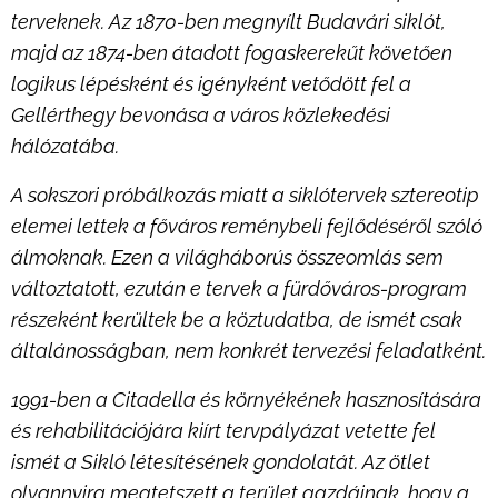
terveknek. Az 1870-ben megnyílt Budavári siklót,
majd az 1874-ben átadott fogaskerekűt követően
logikus lépésként és igényként vetődött fel a
Gellérthegy bevonása a város közlekedési
hálózatába.
A sokszori próbálkozás miatt a siklótervek sztereotip
elemei lettek a főváros reménybeli fejlődéséről szóló
álmoknak. Ezen a világháborús összeomlás sem
változtatott, ezután e tervek a fürdőváros-program
részeként kerültek be a köztudatba, de ismét csak
általánosságban, nem konkrét tervezési feladatként.
1991-ben a Citadella és környékének hasznosítására
és rehabilitációjára kiírt tervpályázat vetette fel
ismét a Sikló létesítésének gondolatát. Az ötlet
olyannyira megtetszett a terület gazdáinak, hogy a