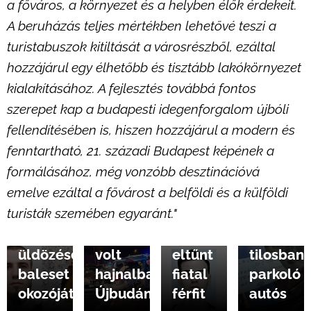
a főváros, a környezet és a helyben élők érdekeit.
A beruházás teljes mértékben lehetővé teszi a
turistabuszok kitiltását a városrészből, ezáltal
hozzájárul egy élhetőbb és tisztább lakókörnyezet
kialakításához. A fejlesztés továbbá fontos
szerepet kap a budapesti idegenforgalom újbóli
2025.01.03
fellendítésében is, hiszen hozzájárul a modern és
Delhusa
fenntartható, 21. századi Budapest képének a
Gjonnak
2025.01.08
2025.01.04
formálásához, még vonzóbb desztinációvá
Keresi
Holtan
adta
emelve ezáltal a fővárost a belföldi és a külföldi
a
találták
ki
2025.01.05
turisták szemében egyaránt."
rendőrség
Autós
az
magát
az
üldözés
Újbudáról
egy
üldözéses
volt
eltűnt
tilosban
baleset
hajnalban
fiatal
parkoló
okozóját
Újbudán
férfit
autós