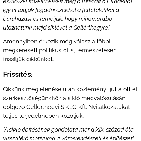
eszközzel közelíthessék meg a turisták a Citadellát,
így el tudjuk fogadni ezekkel a feltételekkel a
beruházást és reméljük, hogy mihamarabb
utazhatunk majd siklóval a Gellérthegyre."
Amennyiben érkezik még válasz a többi
megkeresett politikustól is, természetesen
frissítjük cikkünket.
Frissítés
:
Cikkünk megjelenése után közleményt juttatott el
szerkesztőségünkhöz a sikló megvalósulásán
dolgozó Gellérthegyi SIKLÓ Kft. Nyilatkozatukat
teljes terjedelmében közöljük:
"A sikló építésének gondolata már a XIX. század óta
visszatérő motívuma a városrendészeti és építészeti