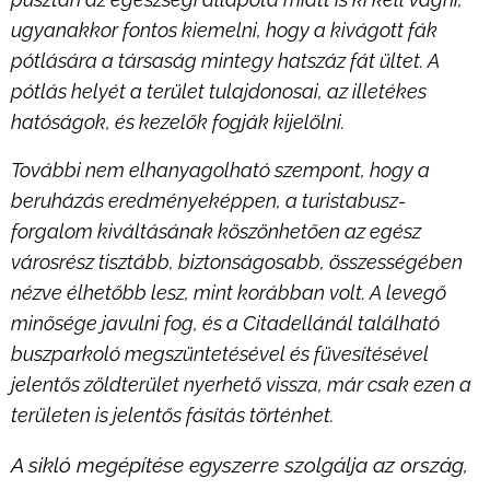
ugyanakkor fontos kiemelni, hogy a kivágott fák
pótlására a társaság mintegy hatszáz fát ültet. A
pótlás helyét a terület tulajdonosai, az illetékes
hatóságok, és kezelők fogják kijelölni.
További nem elhanyagolható szempont, hogy a
beruházás eredményeképpen, a turistabusz-
forgalom kiváltásának köszönhetően az egész
városrész tisztább, biztonságosabb, összességében
nézve élhetőbb lesz, mint korábban volt. A levegő
minősége javulni fog, és a Citadellánál található
buszparkoló megszüntetésével és füvesítésével
jelentős zöldterület nyerhető vissza, már csak ezen a
területen is jelentős fásítás történhet.
A sikló megépítése egyszerre szolgálja az ország,