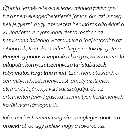
Újbuda természetesen ellenez minden fakivágást,
ha az nem elengedhetetlenül fontos, ám azt is meg
kell jegyezni, hogy a tervezett beruházás alig érinti a
XI. kerületet. A nyomvonal döntő részben az I.
kerületben haladna.
Számunkra a legfontosabb az
újbudaiak, köztük a Gellért-hegyen élők nyugalma.
Rengeteg panaszt kapunk a hangos, rossz műszaki
állapotú, környezetszennyező turistabuszok
folyamatos forgalma miatt
. Ezért nem utasítunk el
semmilyen kezdeményezést, amely az itt élők
életminőségének javulását szolgálja, de az
értelmetlen fakivágásokat semmilyen körülmények
között nem támogatjuk.
Információink szerint
még nincs végleges döntés a
projektről
, de úgy tudjuk, hogy a főváros azt