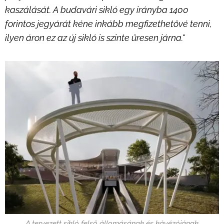
kaszálását. A budavári sikló egy irányba 1400
forintos jegyárát kéne inkább megfizethetővé tenni,
ilyen áron ez az új sikló is szinte üresen járna."
A tervezett sikló felső állomásának és kávézójának