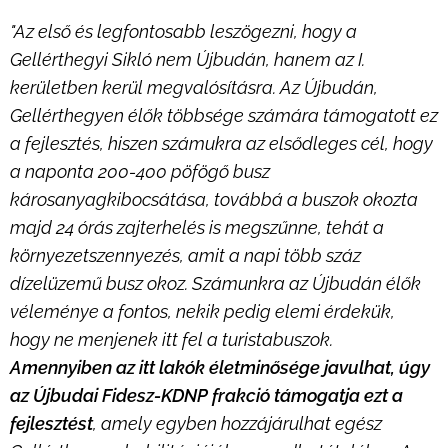
"Az első és legfontosabb leszögezni, hogy a
Gellérthegyi Sikló nem Újbudán, hanem az I.
kerületben kerül megvalósításra. Az Újbudán,
Gellérthegyen élők többsége számára támogatott ez
a fejlesztés, hiszen számukra az elsődleges cél, hogy
a naponta 200-400 pöfögő busz
károsanyagkibocsátása, továbbá a buszok okozta
majd 24 órás zajterhelés is megszűnne, tehát a
környezetszennyezés, amit a napi több száz
dízelüzemű busz okoz. Számunkra az Újbudán élők
véleménye a fontos, nekik pedig elemi érdekük,
hogy ne menjenek itt fel a turistabuszok.
Amennyiben az itt lakók életminősége javulhat, úgy
az Újbudai Fidesz-KDNP frakció támogatja ezt a
fejlesztést
, amely egyben hozzájárulhat egész