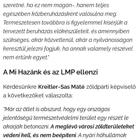
szeretné, ha ez nem magán-, hanem teljes
egészében közberuházásként valósulna meg.
Természetesen továbbra is figyelemmel kísérjük a
tervezett beruházás előkészületeit, és amennyiben
szükséges, akár közvetlenül, akár a nyilvánosságon
keresztül jelezni fogjuk, ha annak valamely részével
nem értünk egyet."
A Mi Hazánk és az LMP ellenzi
Kérdésünkre
Kreitler-Sas Máté
zöldpárti képviselő
a következőket válaszolta:
"Már az ötlet is abszurd, hogy egy országos
jelentőségű természetvédelmi terület egy részét le
akarják betonozni.
A meglévő városi zöldterületeket
védeni kell, és nem beépíteni
. A nyári hőhullámok