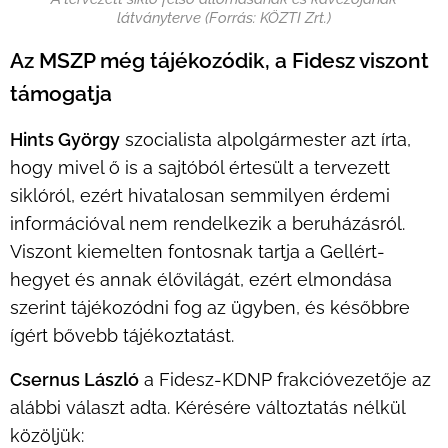
látványterve (Forrás: KÖZTI Zrt.)
Az MSZP még
tájékozódik, a Fidesz viszont
támogatja
Hints György
szocialista alpolgármester azt írta,
hogy mivel ő is a sajtóból értesült a tervezett
siklóról, ezért hivatalosan semmilyen érdemi
információval nem rendelkezik a beruházásról.
Viszont kiemelten fontosnak tartja a Gellért-
hegyet és annak élővilágát, ezért elmondása
szerint tájékozódni fog az ügyben, és későbbre
ígért bővebb tájékoztatást.
Csernus László
a Fidesz-KDNP frakcióvezetője az
alábbi választ adta. Kérésére változtatás nélkül
közöljük: