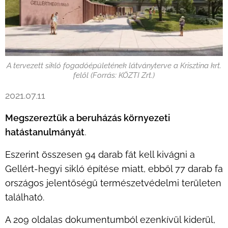
A tervezett sikló fogadóépületének látványterve a Krisztina krt.
felől (Forrás: KÖZTI Zrt.)
2021.07.11
Megszereztük a beruházás környezeti
hatástanulmányát
.
Eszerint összesen 94 darab fát kell kivágni a
Gellért-hegyi sikló építése miatt, ebből 77 darab fa
országos jelentőségű természetvédelmi területen
található.
A 209 oldalas dokumentumból ezenkívül kiderül,