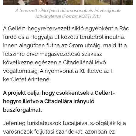
A tervezett sikló felső állomásának és kávézójának
látványterve (Forrás: KÖZTI Zrt.)
A Gellért-hegyre tervezett sikló egyébként a Rác
fürdő és a Hegyalja út közötti területről indulna.
Innen alagútban futna az Orom utcáig, majd itt a
felszínre érve magasvezetésű szakasz
következne egészen a Citadellánál lévő
végállomásig. A nyomvonal a XI. illetve az I.
kerületet érintené.
A projekt célja, hogy csökkentsék a Gellért-
hegyre illetve a Citadellára irányuló
buszforgalmat.
Jelenleg turistabuszok tucatjaival szolgálják ki a
városnézők feljutási szándékát, azonban ez