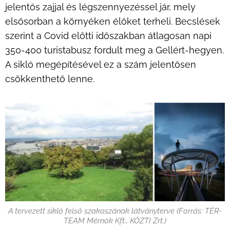
jelentős zajjal és légszennyezéssel jár, mely
elsősorban a környéken élőket terheli. Becslések
szerint a Covid előtti időszakban átlagosan napi
350-400 turistabusz fordult meg a Gellért-hegyen.
A sikló megépítésével ez a szám jelentősen
csökkenthető lenne.
A tervezett sikló felső szakaszának látványterve (Forrás: TÉR-
TEAM Mérnök Kft., KÖZTI Zrt.)