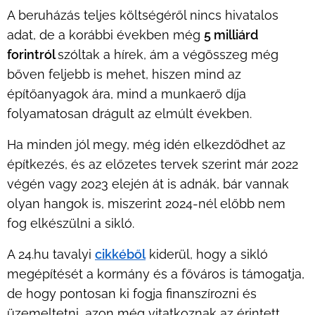
A beruházás teljes költségéről nincs hivatalos
adat, de a korábbi években még
5 milliárd
forintról
szóltak a hírek, ám a végösszeg még
bőven feljebb is mehet, hiszen mind az
építőanyagok ára, mind a munkaerő díja
folyamatosan drágult az elmúlt években.
Ha minden jól megy, még idén elkezdődhet az
építkezés, és az előzetes tervek szerint már 2022
végén vagy 2023 elején át is adnák, bár vannak
olyan hangok is, miszerint 2024-nél előbb nem
fog elkészülni a sikló.
A 24.hu tavalyi
cikkéből
kiderül, hogy a sikló
megépítését a kormány és a főváros is támogatja,
de hogy pontosan ki fogja finanszírozni és
üzemeltetni, azon még vitatkoznak az érintett