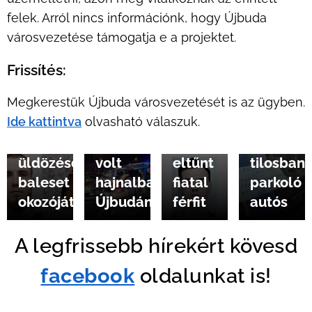
felek. Arról nincs információnk, hogy Újbuda
2025.01.03
városvezetése támogatja e a projektet.
Delhusa
Gjonnak
2025.01.08
2025.01.04
Frissítés:
Keresi
Holtan
adta
Megkerestük Újbuda városvezetését is az ügyben.
a
találták
ki
2025.01.05
Ide kattintva
olvasható válaszuk.
rendőrség
Autós
az
magát
az
üldözés
Újbudáról
egy
üldözéses
volt
eltűnt
tilosban
baleset
hajnalban
fiatal
parkoló
okozóját
Újbudán
férfit
autós
A legfrissebb hírekért kövesd
facebook
oldalunkat is!