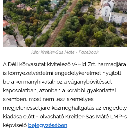
Kép: Kreitler-Sas Máté - Facebook
A Déli Körvasutat kivitelező V-Híd Zrt. harmadjára
is környezetvédelmi engedélykérelmet nyújtott
be a kormányhivatalhoz a vágánybővítéssel
kapcsolatban, azonban a korábbi gyakorlattal
szemben, most nem lesz személyes
megjelenéssel járó közmeghallgatás az engedély
kiadása előtt - olvasható Kreitler-Sas Máté LMP-s
képviselő
bejegyzésében
.