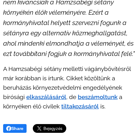
nem kíváncsiak a Hamzsabégi sétány
környékén élők véleményére. Ezért a
kormányhivatal helyett szervezni fogunk a
sétányra egy alternatív közmeghallgatást,
ahol mindenki elmondhatja a véleményét, és
ezt továbbítani fogjuk a kormányhivatal felé."
A Hamzsabégi sétány melletti vágánybővítésről
már korábban is írtunk. Cikket közöltünk a
beruházás környezetvédelmi engedélyének
bírósági
elkaszálásáról
, de
beszámoltunk
a
környéken élő civilek
tiltakozásáról
is.
Share