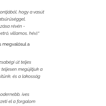
pontjából, hogy a vasút
atsűrűséggel,
ozása révén -
ró, villamos, hév)."
is megvalósul a
abégi út teljes
t teljesen megújítjuk a
sítünk, és a lakosság
odernebb, íves
ezeti el a forgalom