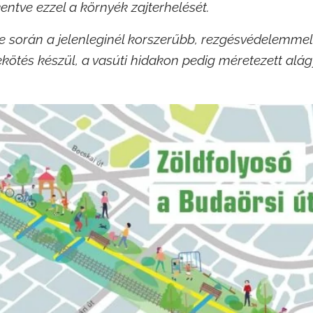
kentve ezzel a környék zajterhelését.
se során a jelenleginél korszerűbb, rezgésvédelemmel 
nlekötés készül, a vasúti hidakon pedig méretezett alá