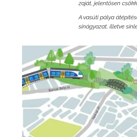
zaját, jelentősen csök
A vasúti pálya átépíté
sínágyazat, illetve sí