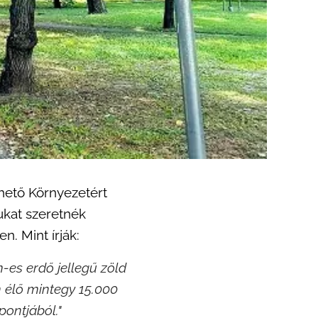
hető Környezetért
ukat szeretnék
n. Mint írják:
m-es erdő jellegű zöld
n élő mintegy 15.000
pontjából."