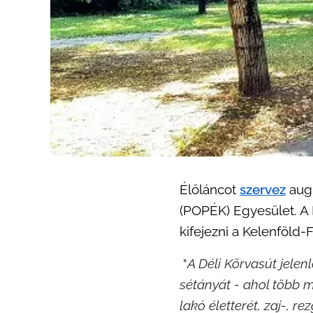
Élőláncot
szervez
aug
(POPÉK) Egyesület. A 
kifejezni a Kelenföld-
"
A Déli Körvasút jelen
sétányát - ahol több m
lakó életterét, zaj-,