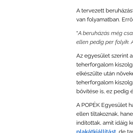
A tervezett beruházást
van folyamatban. Erről
"
A beruházás még csak
ellen pedig per folyik.
Az egyesület szerint 
teherforgalom kiszolg
elkészülte után növe
teherforgalom kiszolg
bővítése is, ez pedig
A POPÉK Egyesület han
ellen tiltakoznak, ha
indítottak, amit idáig
plakátkiállítást
, de t