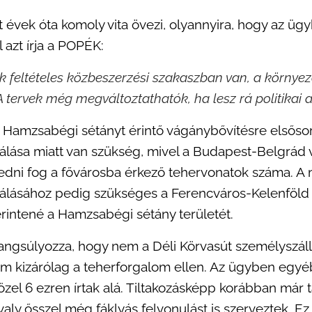
 évek óta komoly vita övezi, olyannyira, hogy az ügy
 azt írja a POPÉK:
 feltételes közbeszerzési szakaszban van, a környe
 A tervek még megváltoztathatók, ha lesz rá politikai a
a Hamzsabégi sétányt érintő vágánybővítésre elsősor
álása miatt van szükség, mivel a Budapest-Belgrád v
kedni fog a fővárosba érkező tehervonatok száma. 
álásához pedig szükséges a Ferencváros-Kelenföld 
 érintené a Hamzsabégi sétány területét.
gsúlyozza, hogy nem a Déli Körvasút személyszállít
nem kizárólag a teherforgalom ellen. Az ügyben egy
 közel 6 ezren írtak alá. Tiltakozásképp korábban már 
avaly ősszel még fáklyás felvonulást is szerveztek. E