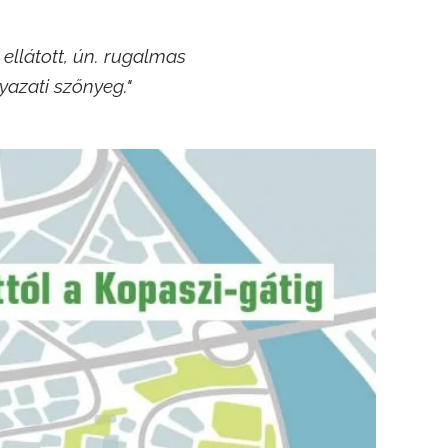
ellátott, ún. rugalmas
gyazati szőnyeg."