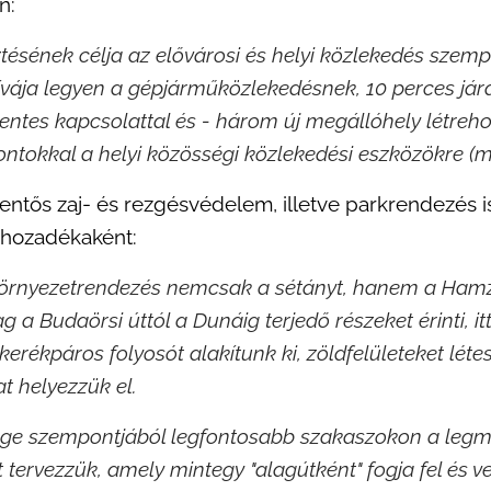
n:
sztésének célja az elővárosi és helyi közlekedés szem
ívája legyen a gépjárműközlekedésnek, 10 perces jár
entes kapcsolattal és - három új megállóhely létreh
ontokkal a helyi közösségi közlekedési eszközökre (met
lentős zaj- és rezgésvédelem, illetve parkrendezés 
v hozadékaként:
 környezetrendezés nemcsak a sétányt, hanem a Hamzs
g a Budaörsi úttól a Dunáig terjedő részeket érinti, it
-kerékpáros folyosót alakítunk ki, zöldfelületeket léte
at helyezzük el.
ége szempontjából legfontosabb szakaszokon a legm
t tervezzük, amely mintegy "alagútként" fogja fel és v