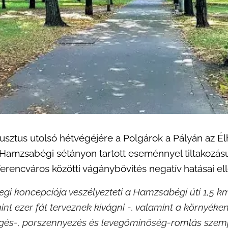
usztus utolsó hétvégéjére a Polgárok a Pályán az Él
Hamzsabégi sétányon tartott eseménnyel tiltakozás
Ferencváros közötti vágánybővítés negatív hatásai elle
legi koncepciója veszélyezteti a Hamzsabégi úti 1,5 k
int ezer fát terveznek kivágni -, valamint a környéke
 rezgés-, porszennyezés és levegőminőség-romlás szem