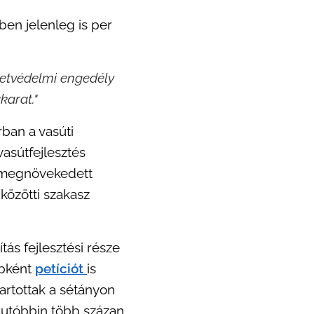
ben jelenleg is per
zetvédelmi engedély
karat."
ban a vasúti
asútfejlesztés
A megnövekedett
közötti szakasz
ás fejlesztési része
ébként
petíciót
is
tartottak a sétányon
z utóbbin több százan