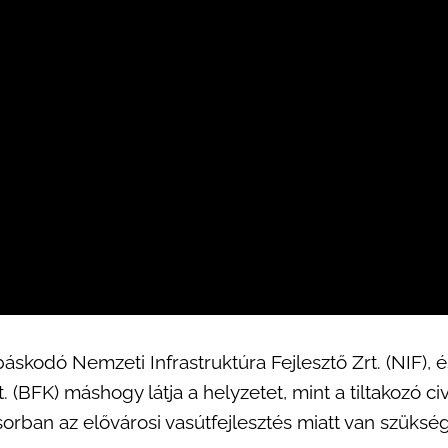
áskodó Nemzeti Infrastruktúra Fejlesztő Zrt. (NIF), 
. (BFK) máshogy látja a helyzetet, mint a tiltakozó civ
rban az elővárosi vasútfejlesztés miatt van szükség.