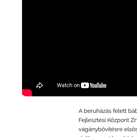
A beruházás felett báb
Fejlesztési Központ Zrt
vágánybővítésre elsőso