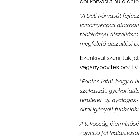
delikorvasut.hu
oldalo
"
A Déli Körvasút fejle
versenyképes alternat
többirányú átszállásm
megfelelő átszállási p
Ezenkívül szerintük je
vágánybővítés pozití
"
Fontos látni, hogy a
szakaszát, gyakorlatila
területet, új, gyalogos
által igényelt funkciók
A lakosság életminős
zajvédő fal kialakításá