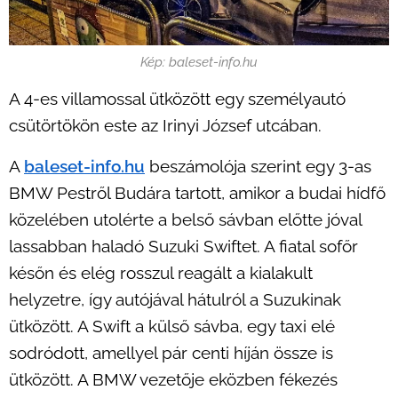
Kép: baleset-info.hu
A 4-es villamossal ütközött egy személyautó
csütörtökön este az Irinyi József utcában.
A
baleset-info.hu
beszámolója szerint egy 3-as
BMW Pestről Budára tartott, amikor a budai hídfő
közelében utolérte a belső sávban előtte jóval
lassabban haladó Suzuki Swiftet. A fiatal sofőr
későn és elég rosszul reagált a kialakult
helyzetre, így autójával hátulról a Suzukinak
ütközött. A Swift a külső sávba, egy taxi elé
sodródott, amellyel pár centi híján össze is
ütközött. A BMW vezetője eközben fékezés