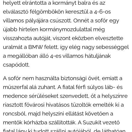
helyett elrántotta a kormányt balra és az
elválasztó félgömbökön keresztül a 4-6-os
villamos pályájára csúszott. Onnét a sofőr egy
újabb hirtelen kormánymozdulattal még
visszahozta autóját, viszont eközben elvesztette
uralmát a BMW felett, így elég nagy sebességgel
a megállóban álló 4-es villamos hátuljának
csapódott.
A sofőr nem használta biztonsági övét, emiatt a
műszerfal alá zuhant. A fiatal férfi súlyos láb- és
medence sérüléseket szenvedett, őt a helyszínre
riasztott fővárosi hivatásos tűzoltók emelték ki a
roncsból, majd helyszíni ellátást követően a
mentők kórházba szállították. A Suzukit vezető
fiatal lány ki tudott szállni autójából, de láthatóan