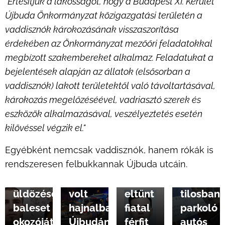
"Értesítjük a lakosságot, hogy a Budapest XI. Kerület
Újbuda Önkormányzat közigazgatási területén a
vaddisznók károkozásának visszaszorítása
érdekében az Önkormányzat mezőőri feladatokkal
megbízott szakembereket alkalmaz.
Feladatukat a
bejelentések alapján az állatok (elsősorban a
vaddisznók) lakott területektől való távoltartásával,
2025.01.03
károkozás megelőzéséével, vadriasztó szerek és
Delhusa
eszközök alkalmazásával, veszélyeztetés esetén
Gjonnak
2025.01.08
2025.01.04
kilövéssel végzik el."
Keresi
Holtan
adta
Egyébként nemcsak vaddisznók, hanem rókák is
a
találták
ki
2025.01.05
rendszeresen felbukkannak Újbuda utcáin.
rendőrség
Autós
az
magát
az
üldözés
Újbudáról
egy
üldözéses
volt
eltűnt
tilosban
baleset
hajnalban
fiatal
parkoló
okozóját
Újbudán
férfit
autós