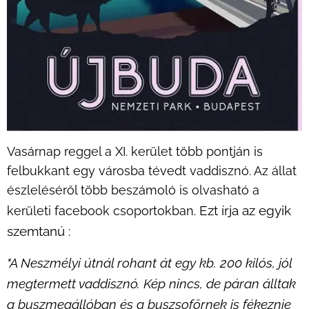
Vasárnap reggel a XI. kerület több pontján is
felbukkant egy városba tévedt vaddisznó. Az állat
észleléséről több beszámoló is olvasható a
Ezt írja az egyik
kerületi facebook csoportokban.
szemtanú :
"A Neszmélyi útnál rohant át egy kb. 200 kilós, jól
megtermett vaddisznó. Kép nincs, de páran álltak
a buszmegállóban és a buszsofőrnek is fékeznie