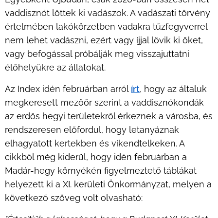
vaddisznót lőttek ki vadászok. A vadászati törvény
értelmében lakókörzetben vadakra tűzfegyverrel
nem lehet vadászni, ezért vagy íjjal lövik ki őket,
vagy befogással próbálják meg visszajuttatni
élőhelyükre az állatokat.
Az Index idén februárban arról
írt
, hogy az általuk
megkeresett mezőőr szerint a vaddisznókondák
az erdős hegyi területekről érkeznek a városba, és
rendszeresen előfordul, hogy letanyáznak
elhagyatott kertekben és víkendtelkeken. A
cikkből még kiderül, hogy idén februárban a
Madár-hegy környékén figyelmeztető táblákat
helyezett ki a XI. kerületi Önkormányzat, melyen a
következő szöveg volt olvasható: