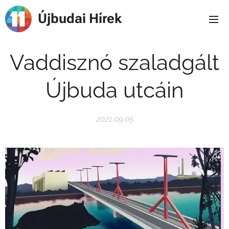
Újbudai Hírek
Vaddisznó szaladgált
Újbuda utcáin
2021.09.05