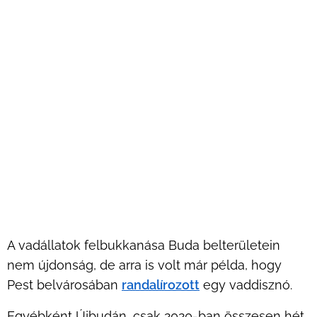
A vadállatok felbukkanása Buda belterületein
nem újdonság, de arra is volt már példa, hogy
Pest belvárosában
randalírozott
egy vaddisznó.
Egyébként Újbudán, csak 2020-ban összesen hét