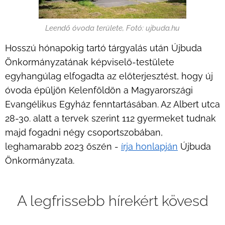
Leendő óvoda területe, Fotó: ujbuda.hu
Hosszú hónapokig tartó tárgyalás után Újbuda
Önkormányzatának képviselő-testülete
egyhangúlag elfogadta az előterjesztést, hogy új
óvoda épüljön Kelenföldön a Magyarországi
Evangélikus Egyház fenntartásában. Az Albert utca
28-30. alatt a tervek szerint 112 gyermeket tudnak
majd fogadni négy csoportszobában,
leghamarabb 2023 őszén -
írja honlapján
Újbuda
Önkormányzata.
2025.01.03
Delhusa
A legfrissebb hírekért kövesd
Gjonnak
2025.01.08
2025.01.04
Keresi
Holtan
adta