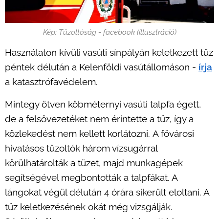
Kép: Tűzoltóság - facebook (illusztráció)
Használaton kívüli vasúti sínpályán keletkezett tűz
péntek délután a Kelenföldi vasútállomáson -
írja
a katasztrófavédelem.
Mintegy ötven köbméternyi vasúti talpfa égett,
de a felsővezetéket nem érintette a tűz, így a
közlekedést nem kellett korlátozni. A fővárosi
hivatásos tűzoltók három vízsugárral
körülhatárolták a tüzet, majd munkagépek
segítségével megbontották a talpfákat. A
lángokat végül délután 4 órára sikerült eloltani. A
tűz keletkezésének okát még vizsgálják.