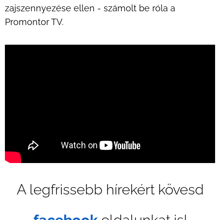
zajszennyezése ellen - számolt be róla a
Promontor TV.
2025.01.03
Delhusa
A legfrissebb hírekért kövesd
Gjonnak
2025.01.08
2025.01.04
Keresi
Holtan
adta
f
acebook
oldalunkat is!
a
találták
ki
2025.01.05