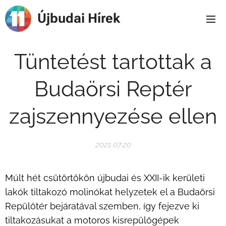
Újbudai Hírek
Tüntetést tartottak a
Budaörsi Reptér
zajszennyezése ellen
2021.07.20
Múlt hét csütörtökön újbudai és XXII-ik kerületi
lakók tiltakozó molinókat helyzetek el a Budaörsi
Repülőtér bejáratával szemben, így fejezve ki
tiltakozásukat a motoros kisrepülőgépek