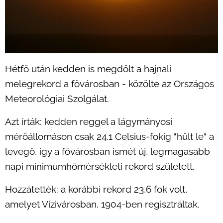
Hétfő után kedden is megdőlt a hajnali
melegrekord a fővárosban - közölte az Országos
Meteorológiai Szolgálat.
Azt írták: kedden reggel a lágymányosi
mérőállomáson csak 24,1 Celsius-fokig "hűlt le" a
levegő, így a fővárosban ismét új, legmagasabb
napi minimumhőmérsékleti rekord született.
Hozzátették: a korábbi rekord 23,6 fok volt,
amelyet Vízivárosban, 1904-ben regisztráltak.