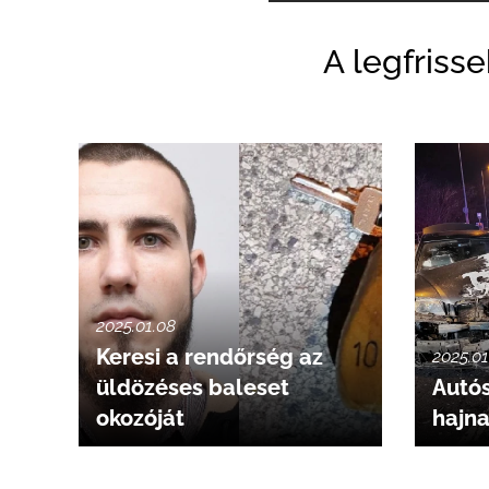
A legfriss
2025.01.08
Keresi a rendőrség az
2025.01
üldözéses baleset
Autós
okozóját
hajn