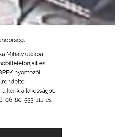
endőrség.
ska Mihály utcába
mobiltelefonjait és
A BRFK nyomozói
elrendelte
ra kérik a lakosságot,
tő, 06-80-555-111-es