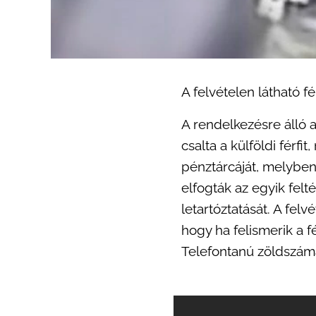
A felvételen látható fé
A rendelkezésre álló a
csalta a külföldi férfi
pénztárcáját, melyben
elfogták az egyik felté
letartóztatását. A felv
hogy ha felismerik a f
Telefontanú zöldszámá