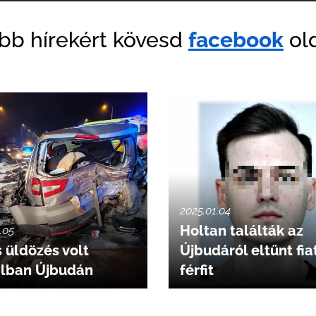
ebb hírekért kövesd
facebook
old
2025.01.04
Holtan találták az
.05
 üldözés volt
Újbudáról eltűnt fia
alban Újbudán
férfit