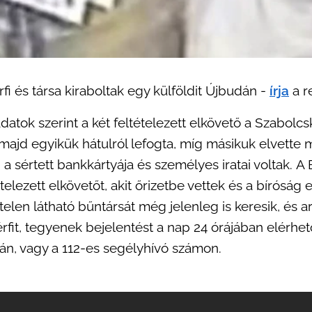
rfi és társa kiraboltak egy külföldit Újbudán -
írja
a r
datok szerint a két feltételezett elkövető a Szabolc
t, majd egyikük hátulról lefogta, míg másikuk elvette 
 a sértett bankkártyája és személyes iratai voltak. 
telezett elkövetőt, akit őrizetbe vettek és a bíróság 
ételen látható bűntársát még jelenleg is keresik, és ar
érfit, tegyenek bejelentést a nap 24 órájában elérhe
n, vagy a 112-es segélyhívó számon.