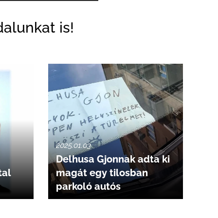
alunkat is!
2025.01.03
Delhusa Gjonnak adta ki
tal
magát egy tilosban
parkoló autós