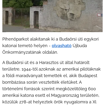
Pihenőparkot alakítanak ki a Budaörsi úti egykori
katonai temető helyén -
olvasható
Újbuda
Önkormányzatának oldalán.
A Budaörsi út és a Harasztos út által határolt
területre, 1944-től azoknak az amerikai pilótáknak
a földi maradványait temették el, akik Budapest
bombázása során vesztették életüket. A
történelmi források szerint megközelítőleg 600
amerikai katona esett el Magyarország területén,
közülük 278-at helyeztek örök nyugalomra a XI.