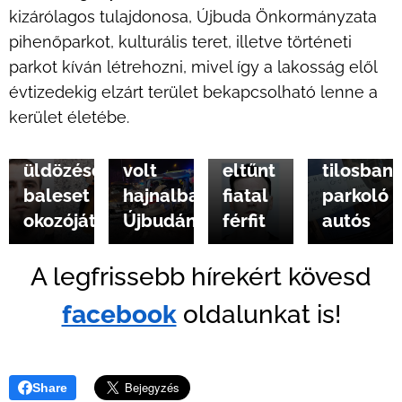
kizárólagos tulajdonosa, Újbuda Önkormányzata
Delhusa
pihenőparkot, kulturális teret, illetve történeti
Gjonnak
2025.01.08
2025.01.04
parkot kíván létrehozni, mivel így a lakosság elől
Keresi
Holtan
adta
évtizedekig elzárt terület bekapcsolható lenne a
a
találták
ki
2025.01.05
kerület életébe.
rendőrség
Autós
az
magát
az
üldözés
Újbudáról
egy
üldözéses
volt
eltűnt
tilosban
baleset
hajnalban
fiatal
parkoló
okozóját
Újbudán
férfit
autós
A legfrissebb hírekért kövesd
facebook
oldalunkat is!
Share