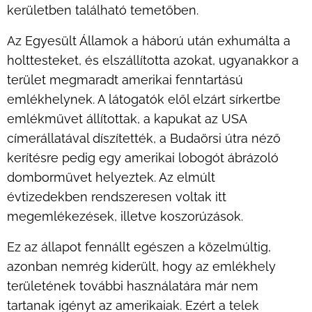
kerületben található temetőben.
Az Egyesült Államok a háború után exhumálta a
holttesteket, és elszállította azokat, ugyanakkor a
terület megmaradt amerikai fenntartású
emlékhelynek. A látogatók elől elzárt sírkertbe
emlékművet állítottak, a kapukat az USA
címerállatával díszítették, a Budaörsi útra néző
kerítésre pedig egy amerikai lobogót ábrázoló
domborművet helyeztek. Az elmúlt
évtizedekben rendszeresen voltak itt
megemlékezések, illetve koszorúzások.
Ez az állapot fennállt egészen a közelmúltig,
azonban nemrég kiderült, hogy az emlékhely
területének további használatára már nem
tartanak igényt az amerikaiak. Ezért a telek
2025.01.03