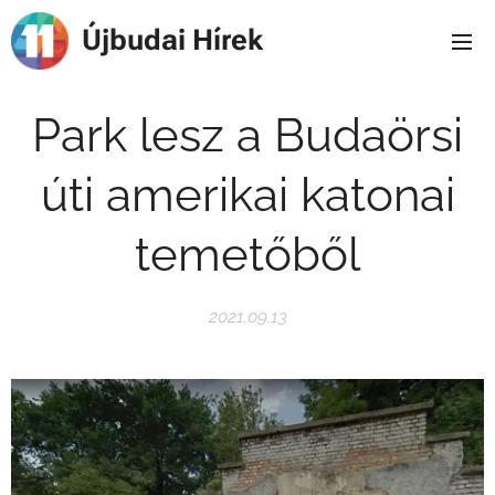
Újbudai Hírek
Park lesz a Budaörsi
úti amerikai katonai
temetőből
2021.09.13