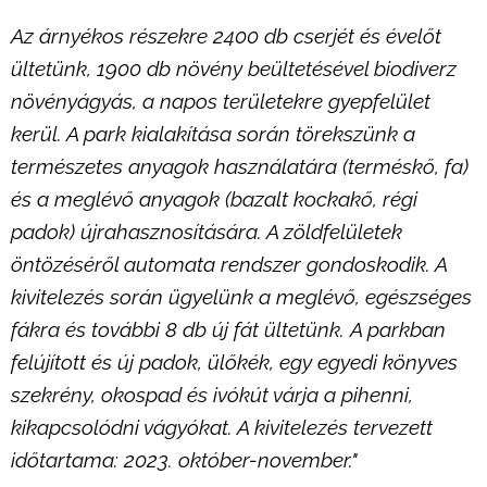
Az árnyékos részekre 2400 db cserjét és évelőt
ültetünk, 1900 db növény beültetésével biodiverz
növényágyás, a napos területekre gyepfelület
kerül. A park kialakítása során törekszünk a
természetes anyagok használatára (terméskő, fa)
és a meglévő anyagok (bazalt kockakő, régi
padok) újrahasznosítására. A zöldfelületek
öntözéséről automata rendszer gondoskodik. A
kivitelezés során ügyelünk a meglévő, egészséges
fákra és további 8 db új fát ültetünk. A parkban
felújított és új padok, ülőkék, egy egyedi könyves
szekrény, okospad és ivókút várja a pihenni,
kikapcsolódni vágyókat. A kivitelezés tervezett
időtartama: 2023. október-november."