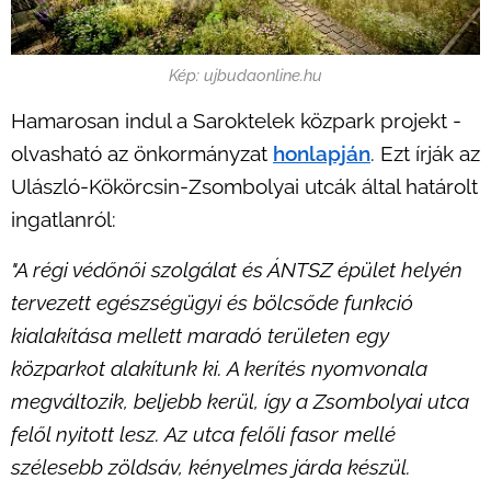
Kép: ujbudaonline.hu
Hamarosan indul a Saroktelek közpark projekt -
olvasható az önkormányzat
honlapján
. Ezt írják az
Ulászló-Kökörcsin-Zsombolyai utcák által határolt
ingatlanról:
"A régi védőnői szolgálat és ÁNTSZ épület helyén
tervezett egészségügyi és bölcsőde funkció
kialakítása mellett maradó területen egy
közparkot alakítunk ki. A kerítés nyomvonala
megváltozik, beljebb kerül, így a Zsombolyai utca
felől nyitott lesz. Az utca felőli fasor mellé
szélesebb zöldsáv, kényelmes járda készül.