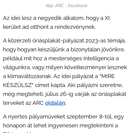
Kép: ARC - facebook
Az idei lesz a negyedik alkalom, hogy a XI.
kerület ad otthont a rendezvénynek.
A közérzeti óriásplakát-pályázat 2023-as témája,
hogy hogyan készüljünk a bizonytalan jövőnkre,
például mit hoz a mesterséges intelligencia a
világunkra, vagy milyen következményei lesznek
a klímaváltozásnak. Az idei pályázat a "MIRE
KÉSZÜLSZ" címet kapta. Aki pályázni szeretne,
még megteheti, július 26-ig várják az óriásplakát
terveket az ARC
oldalán
.
A nyertes pályaműveket szeptember 8-tól
,
egy
hónapon át lehet ingyenesen megtekinteni a