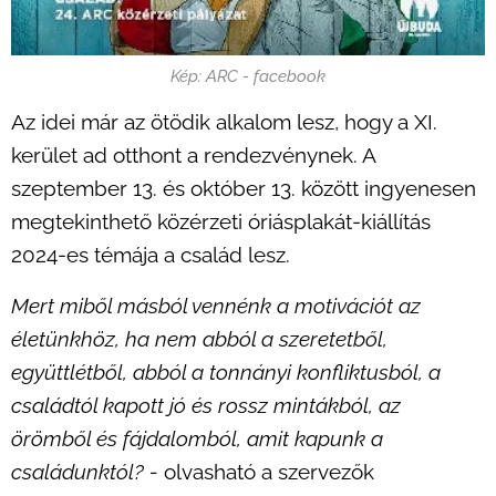
Kép: ARC - facebook
Az idei már az ötödik alkalom lesz, hogy a XI.
kerület ad otthont a rendezvénynek. A
szeptember 13. és október 13. között ingyenesen
megtekinthető közérzeti óriásplakát-kiállítás
2024-es témája a család lesz.
Mert miből másból vennénk a motivációt az
életünkhöz, ha nem abból a szeretetből,
együttlétből, abból a tonnányi konfliktusból, a
családtól kapott jó és rossz mintákból, az
örömből és fájdalomból, amit kapunk a
családunktól? -
olvasható a szervezők