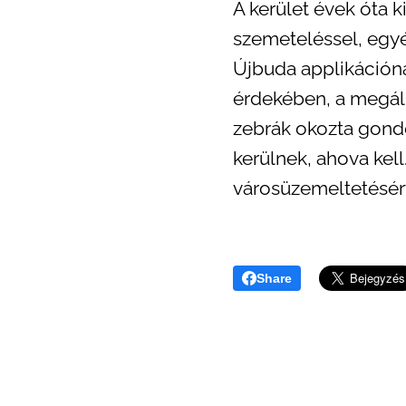
A kerület évek óta k
szemeteléssel, egyé
Újbuda applikáción
érdekében, a megál
zebrák okozta gond
kerülnek, ahova kel
városüzemeltetésért
Share