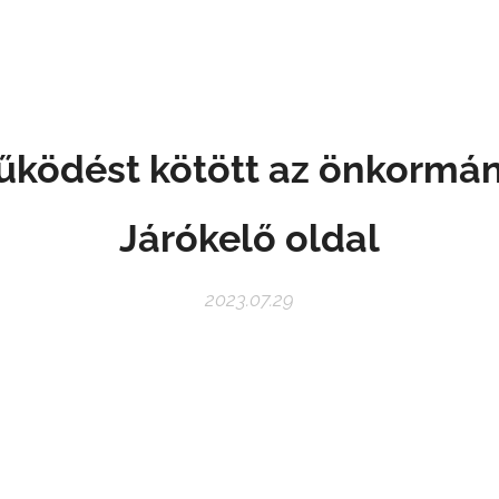
ködést kötött az önkormán
Járókelő oldal
2023.07.29