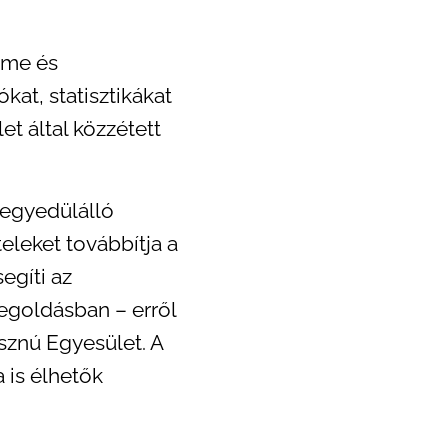
lme és
at, statisztikákat
et által közzétett
 egyedülálló
eleket továbbítja a
egíti az
goldásban – erről
sznú Egyesület. A
 is élhetők