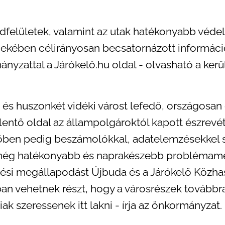
öldfelületek, valamint az utak hatékonyabb véde
kében célirányosan becsatornázott információk
yzattal a Járókelő.hu oldal - olvasható a kerül
és huszonkét vidéki várost lefedő, országosan
lentő oldal az állampolgároktól kapott észrevét
övőben pedig beszámolókkal, adatelemzésekkel s
még hatékonyabb és naprakészebb problémame
ési megállapodást Újbuda és a Járókelő Közha
ban vehetnek részt, hogy a városrészek továbbra
ak szeressenek itt lakni - írja az önkormányzat.