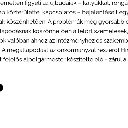
iemelten figyeli az újbudaiak – kátyúkkal, rongá
b közterülettel kapcsolatos – bejelentéseit eg
ak köszönhetően. A problémák még gyorsabb 
lapodásnak köszönhetően a letört szemetesek, 
ok valóban ahhoz az intézményhez és szakem
l. A megállapodást az önkormányzat részéről H
 felelős alpolgármester készítette elő - zárul 