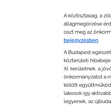
A köztisztaság, a z
állagmegőrzése érde
oszt meg az önkormán
bejegyzésben
.
A Budapest egészét 
közterületi hibabeje
XI. kerületnek, a j
önkormányzatot a 
kötött együttműköd
lakosok így aktívab
legyenek, az újbudai