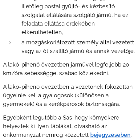
illetőleg postai gyűjtő- és kézbesítő
szolgálat ellátására szolgáló jármű, ha ez
feladata ellátása érdekében
elkerülhetetlen,
a mozgáskorlátozott személy által vezetett
vagy az őt szállító jármű és annak vezetője.
A lakó-pihenő övezetben járművel legfeljebb 20
km/óra sebességgel szabad közlekedni.
A lakó-pihenő övezetben a vezetőnek fokozottan
2025.01.03
ügyelnie kell a gyalogosok (különösen a
Delhusa
gyermekek) és a kerékpárosok biztonságára.
Gjonnak
2025.01.08
2025.01.04
Egyébként legutóbb a Sas-hegy környékere
Keresi
Holtan
adta
helyeztek ki ilyen táblákat, olvasható az
a
találták
ki
2025.01.05
önkormányzat nemrég közzétett
bejegyzésében
.
rendőrség
Autós
az
magát