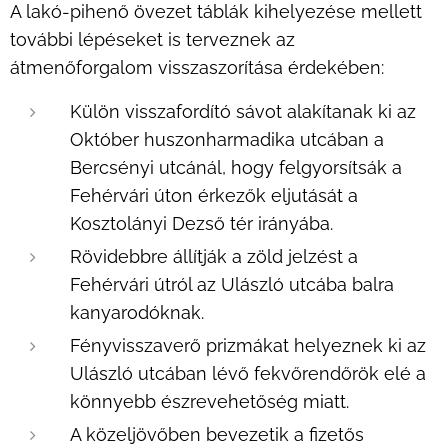
A lakó-pihenő övezet táblák kihelyezése mellett
további lépéseket is terveznek az
átmenőforgalom visszaszorítása érdekében:
Külön visszafordító sávot alakítanak ki az
Október huszonharmadika utcában a
Bercsényi utcánál, hogy felgyorsítsák a
Fehérvári úton érkezők eljutását a
Kosztolányi Dezső tér irányába.
Rövidebbre állítják a zöld jelzést a
Fehérvári útról az Ulászló utcába balra
kanyarodóknak.
Fényvisszaverő prizmákat helyeznek ki az
Ulászló utcában lévő fekvőrendőrök elé a
könnyebb észrevehetőség miatt.
A közeljövőben bevezetik a fizetős