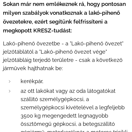
Sokan már nem emlékeznek rá, hogy pontosan
milyen szabályok vonatkoznak a lakó-pihenő
övezetekre, ezért segítünk felfrissíteni a
megkopott KRESZ-tudást:
Lakó-pihenő övezetbe - a "Lakó-pihenő övezet"
jelzőtáblától a "Lakó-pihenő övezet vége"
jelzőtábláig terjedő területre - csak a következő
járművek hajthatnak be:
kerékpár,
az ott lakókat vagy az oda látogatókat
szállító személygépkocsi, a
személygépkocsi kivételével a legfeljebb
3500 kg megengedett legnagyobb
össztömegű gépkocsi, a betegszállító