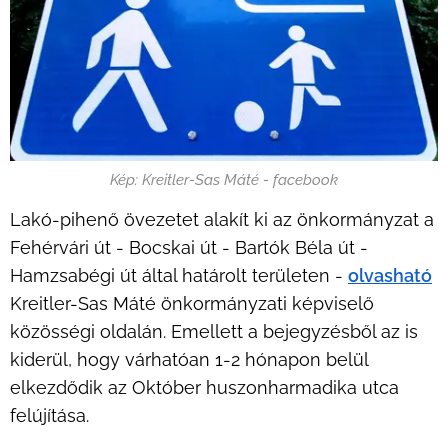
Kép: Kreitler-Sas Máté - facebook
Lakó-pihenő övezetet alakít ki az önkormányzat a
Fehérvári út - Bocskai út - Bartók Béla út -
Hamzsabégi út által határolt területen -
olvasható
Kreitler-Sas Máté önkormányzati képviselő
közösségi oldalán. Emellett a bejegyzésből az is
kiderül, hogy várhatóan 1-2 hónapon belül
elkezdődik az Október huszonharmadika utca
felújítása.