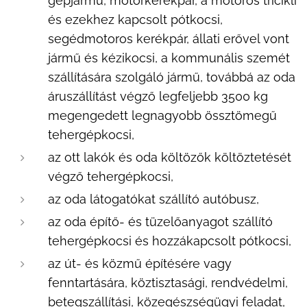
gépjármű, motorkerékpár, a motoros tricikli
és ezekhez kapcsolt pótkocsi,
segédmotoros kerékpár, állati erővel vont
jármű és kézikocsi, a kommunális szemét
szállítására szolgáló jármű, továbbá az oda
áruszállítást végző legfeljebb 3500 kg
megengedett legnagyobb össztömegű
tehergépkocsi,
az ott lakók és oda költözők költöztetését
végző tehergépkocsi,
az oda látogatókat szállító autóbusz,
az oda építő- és tüzelőanyagot szállító
tehergépkocsi és hozzákapcsolt pótkocsi,
az út- és közmű építésére vagy
fenntartására, köztisztasági, rendvédelmi,
betegszállítási, közegészségügyi feladat,