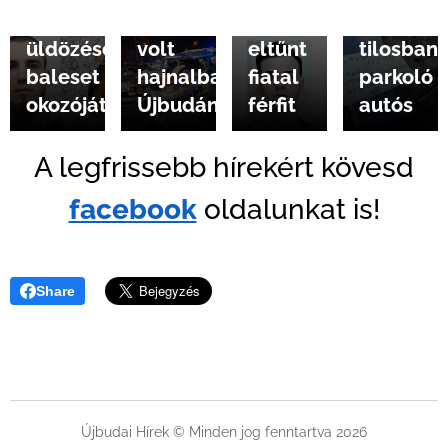
az
üldözés
Újbudáról
egy
üldözéses
volt
eltűnt
tilosban
baleset
hajnalban
fiatal
parkoló
okozóját
Újbudán
férfit
autós
A legfrissebb hírekért kövesd
facebook
oldalunkat is!
Share
Újbudai Hírek © Minden jog fenntartva 2026