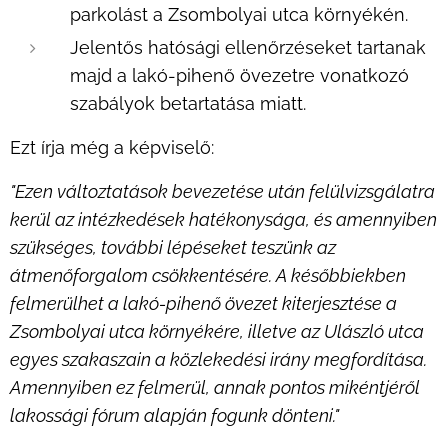
parkolást a Zsombolyai utca környékén.
Jelentős hatósági ellenőrzéseket tartanak
majd a lakó-pihenő övezetre vonatkozó
szabályok betartatása miatt.
Ezt írja még a képviselő:
"Ezen változtatások bevezetése után felülvizsgálatra
kerül az intézkedések hatékonysága, és amennyiben
szükséges, további lépéseket teszünk az
átmenőforgalom csökkentésére. A későbbiekben
felmerülhet a lakó-pihenő övezet kiterjesztése a
Zsombolyai utca környékére, illetve az Ulászló utca
egyes szakaszain a közlekedési irány megfordítása.
Amennyiben ez felmerül, annak pontos mikéntjéről
lakossági fórum alapján fogunk dönteni."