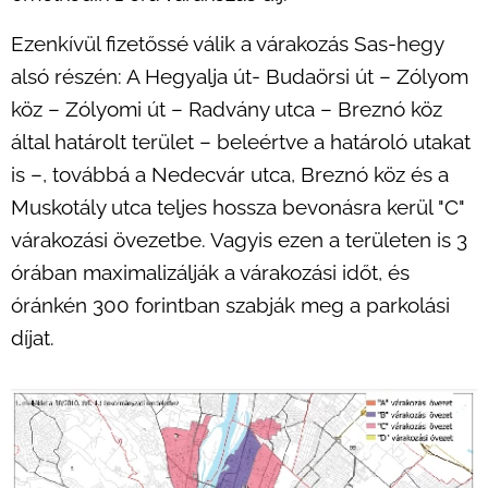
Ezenkívül fizetőssé válik a várakozás Sas-hegy
alsó részén: A Hegyalja út- Budaörsi út – Zólyom
köz – Zólyomi út – Radvány utca – Breznó köz
által határolt terület – beleértve a határoló utakat
is –, továbbá a Nedecvár utca, Breznó köz és a
Muskotály utca teljes hossza bevonásra kerül "C"
várakozási övezetbe. Vagyis ezen a területen is 3
órában maximalizálják a várakozási időt, és
óránkén 300 forintban szabják meg a parkolási
díjat.