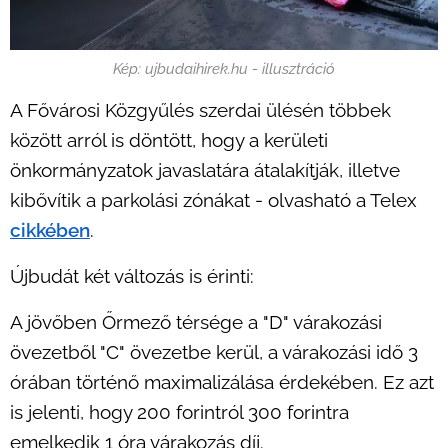
Kép: ujbudaihirek.hu - illusztráció
A Fővárosi Közgyűlés szerdai ülésén többek
között arról is döntött, hogy a kerületi
önkormányzatok javaslatára átalakítják, illetve
kibővítik a parkolási zónákat - olvasható a Telex
cikkében
.
Újbudát két változás is érinti:
A jövőben Őrmező térsége a "D" várakozási
övezetből "C" övezetbe kerül, a várakozási idő 3
órában történő maximalizálása érdekében. Ez azt
is jelenti, hogy 200 forintról 300 forintra
emelkedik 1 óra várakozás díj.