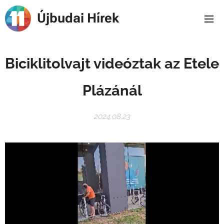
Újbudai Hírek
Biciklitolvajt videóztak az Etele
Plázánál
2024.08.23