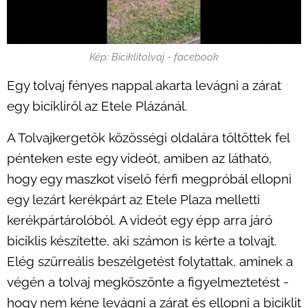
Kép: Biciklitolvaj - facebook
Egy tolvaj fényes nappal akarta levágni a zárat
egy bicikliről az Etele Plázánál.
A Tolvajkergetők közösségi oldalára töltöttek fel
pénteken este egy videót, amiben az látható,
hogy egy maszkot viselő férfi megpróbál ellopni
egy lezárt kerékpárt az Etele Plaza melletti
kerékpártárolóból. A videót egy épp arra járó
biciklis készítette, aki számon is kérte a tolvajt.
Elég szürreális beszélgetést folytattak, aminek a
végén a tolvaj megköszönte a figyelmeztetést -
hogy nem kéne levágni a zárat és ellopni a biciklit