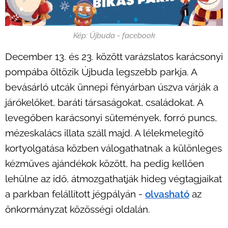
Kép: Újbuda - facebook
December 13. és 23. között varázslatos karácsonyi
pompába öltözik Újbuda legszebb parkja. A
bevásárló utcák ünnepi fényárban úszva várják a
járókelőket, baráti társaságokat, családokat. A
levegőben karácsonyi sütemények, forró puncs,
mézeskalács illata száll majd. A lélekmelegítő
kortyolgatása közben válogathatnak a különleges
kézműves ajándékok között, ha pedig kellően
lehűlne az idő, átmozgathatják hideg végtagjaikat
a parkban felállított jégpályán -
olvasható
az
önkormányzat közösségi oldalán.