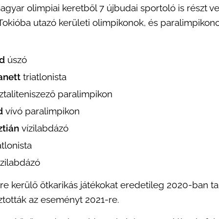
gyar olimpiai keretből 7 újbudai sportoló is részt ve
Tokióba utazó kerületi olimpikonok, és paralimpikono
id
úszó
anett
triatlonista
ztaliteniszező paralimpikon
d
vívó paralimpikon
ztián
vízilabdázó
atlonista
ízilabdázó
 kerülő ötkarikás játékokat eredetileg 2020-ban ta
ztották az eseményt 2021-re.