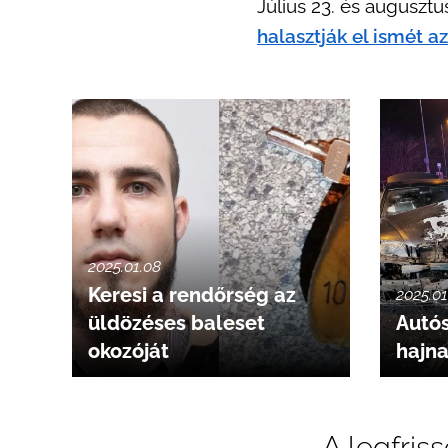
Július 23. és augusztu
halasztják el ismét a
2025.01.08
Keresi a rendőrség az
2025.01
üldözéses baleset
Autós
okozóját
hajn
A legfris