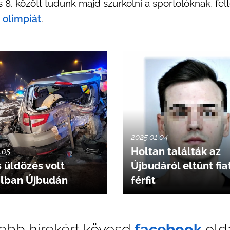
s 8. között tudunk majd szurkolni a sportolóknak, fel
z olimpiát
.
2025.01.04
Holtan találták az
.05
 üldözés volt
Újbudáról eltűnt fia
alban Újbudán
férfit
sebb hírekért kövesd
f
acebook
old