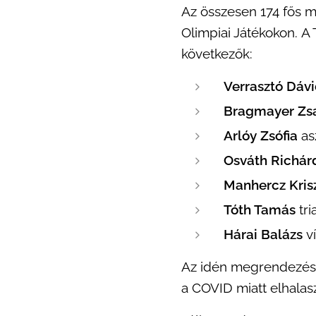
Az összesen 174 fős ma
Olimpiai Játékokon. A 
következők:
Verrasztó Dáv
Bragmayer Zs
Arlóy Zsófia
as
Osváth Richár
Manhercz Kris
Tóth Tamás
tri
Hárai Balázs
v
Az idén megrendezésre
a COVID miatt elhalas