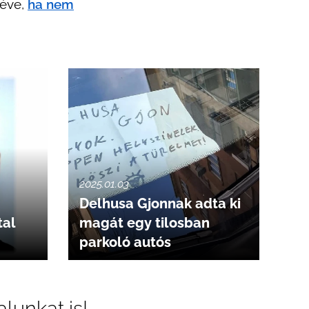
téve,
ha nem
2025.01.03
Delhusa Gjonnak adta ki
tal
magát egy tilosban
parkoló autós
alunkat is!