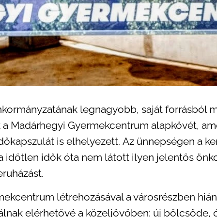
nkormányzatának legnagyobb, saját forrásból m
ék a Madárhegyi Gyermekcentrum alapkövét, ame
őkapszulát is elhelyezett. Az ünnepségen a ke
a időtlen idők óta nem látott ilyen jelentős ön
eruházást.
ekcentrum létrehozásával a városrészben hiá
álnak elérhetővé a közeljövőben: új bölcsőde, 