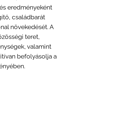
sztés eredményeként
ítő, családbarát
onal növekedését. A
zösségi teret,
enységek, valamint
tívan befolyásolja a
ményében.