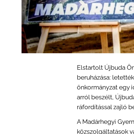
Elstartolt Újbuda Ö
beruházása: letett
önkormányzat egy id
arról beszélt, Újbud
ráfordítással zajló b
A Madárhegyi Gyerm
közszolgáltatások v