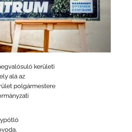
egvalósuló kerületi
ly alá az
rület polgármestere
kormányzati
nypótló
óvoda,