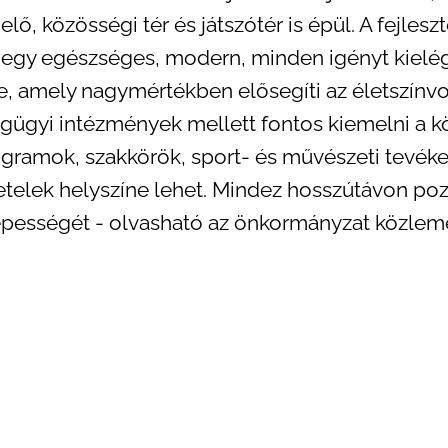
lő, közösségi tér és játszótér is épül. A fejle
egy egészséges, modern, minden igényt kielég
, amely nagymértékben elősegíti az életszínv
gügyi intézmények mellett fontos kiemelni a kö
gramok, szakkörök, sport- és művészeti tevék
telek helyszíne lehet. Mindez hosszútávon pozi
épességét - olvasható az önkormányzat közle